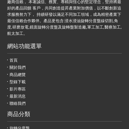
廠商信賴， 本著誠信、務實、專精與恆心的堅定理念，堅持將最
好的產品回饋 客戶，共同創造提昇產業附加價值，以不斷創新追
求服務努力下， 持續研發以滿足不同加工領域，成為精密產業下
最佳信賴合作夥伴。產品更包含:浸水浸油旋轉分度盤線切割,角
度,研磨放電,鏡面旋轉分度盤及旋轉盤製造廠,軍工加工,醫療加工,
航太加工。
網站功能選單
首頁
關於我們
商品總覽
型錄下載
影片專區
最新消息
聯絡我們
商品分類
旋轉分度盤