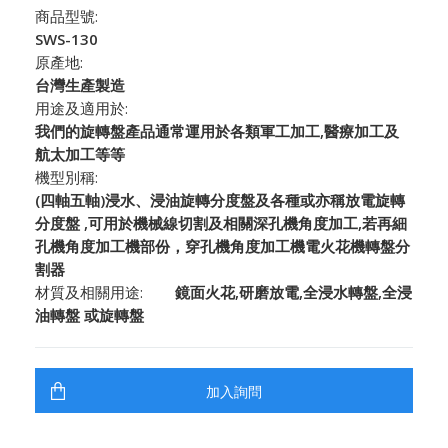
商品型號:
SWS-130
原產地:
台灣生產製造
用途及適用於:
我們的旋轉盤產品通常運用於各類軍工加工,醫療加工及
航太加工等等
機型別稱:
(四軸五軸)浸水、浸油旋轉分度盤及各種或亦稱放電旋轉
分度盤 ,可用於機械線切割及相關深孔機角度加工,若再細
孔機角度加工機部份，穿孔機角度加工機電火花機轉盤分
割器
材質及相關用途:
鏡面火花,研磨放電,全浸水轉盤,全浸
油轉盤 或旋轉盤