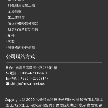
打孔機角度加工機
全浸轉盤
加工旋轉盤
電火花機轉盤分割器
研磨放電角度定位盤
配件
客製
誠徵國內外經銷商
公司聯絡方式
台中市烏日區環河北路256號1樓
電話：+886-4-23366481
傳真：+886-4-23369147
shin.jin@msa.hinet.net
Copyright © 2020
欣晉精密科技股份有限公司
醫療加工/軍工
加工/航太加工-浸水浸油旋轉分度盤線切割,角度,研磨放電,鏡