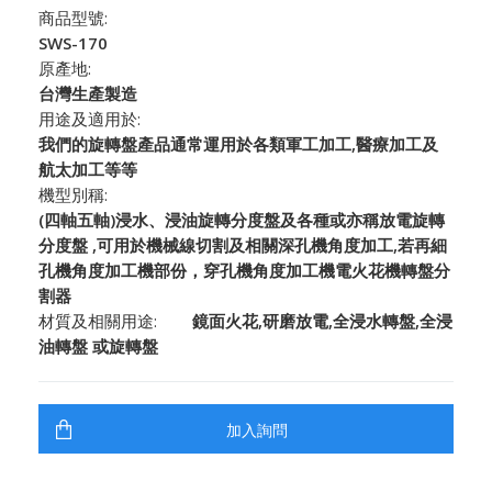
商品型號:
SWS-170
原產地:
台灣生產製造
用途及適用於:
我們的旋轉盤產品通常運用於各類軍工加工,醫療加工及
航太加工等等
機型別稱:
(四軸五軸)浸水、浸油旋轉分度盤及各種或亦稱放電旋轉
分度盤 ,可用於機械線切割及相關深孔機角度加工,若再細
孔機角度加工機部份，穿孔機角度加工機電火花機轉盤分
割器
材質及相關用途:
鏡面火花,研磨放電,全浸水轉盤,全浸
油轉盤 或旋轉盤