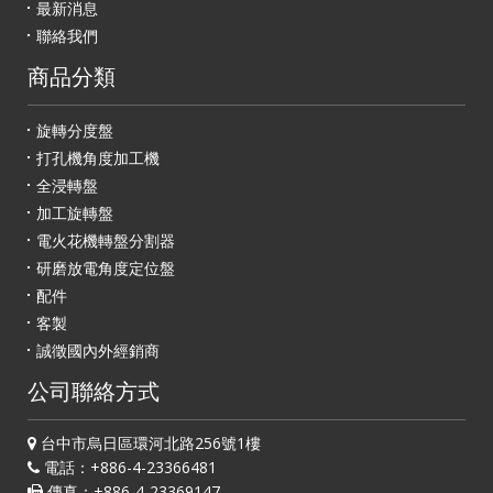
最新消息
聯絡我們
商品分類
旋轉分度盤
打孔機角度加工機
全浸轉盤
加工旋轉盤
電火花機轉盤分割器
研磨放電角度定位盤
配件
客製
誠徵國內外經銷商
公司聯絡方式
台中市烏日區環河北路256號1樓
電話：+886-4-23366481
傳真：+886-4-23369147