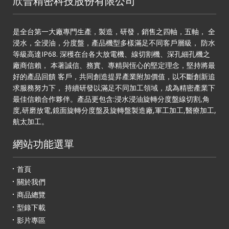
欣晉精密科技股份有限公司
是全台第一大廠專門生產，製造，研發，銷售之四軸，五軸， 全
浸水，全浸油，分度盤，產品機型多樣滿足不同客戶層級， 防水
等級高達IP68. 深穫在台各大放電機、線切割機、深孔細孔機之
廠商信賴， 本著誠信、務實、專精與恆心的堅定理念，堅持將最
好的產品回饋 客戶，共同創造提昇產業附加價值，以不斷創新追
求服務努力下， 持續研發以滿足不同加工領域，成為精密產業下
最佳信賴合作夥伴。產品更包含:浸水浸油旋轉分度盤線切割,角
度,研磨放電,鏡面旋轉分度盤及旋轉盤製造廠,軍工加工,醫療加工,
航太加工。
網站功能選單
首頁
關於我們
商品總覽
型錄下載
影片專區