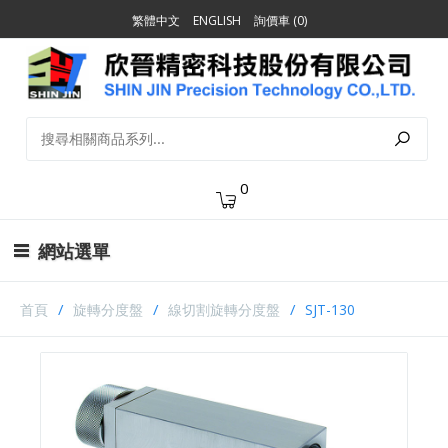
繁體中文
ENGLISH
詢價車 (0)
0
網站選單
首頁
旋轉分度盤
線切割旋轉分度盤
SJT-130