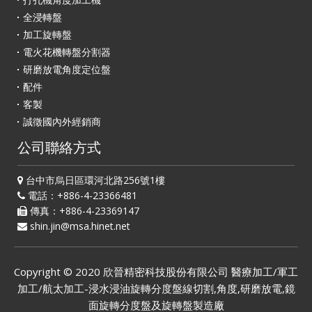
全浸轉盤
加工旋轉盤
電火花機轉盤分割器
研磨放電角度定位盤
配件
客製
誠徵國內外經銷商
公司聯絡方式
台中市烏日區環河北路256號1樓
電話：+886-4-23366481
傳真：+886-4-23369147
shin.jin@msa.hinet.net
Copyright © 2020
欣晉精密科技股份有限公司
醫療加工/軍工
加工/航太加工-浸水浸油旋轉分度盤線切割,角度,研磨放電,鏡
面旋轉分度盤及旋轉盤製造廠