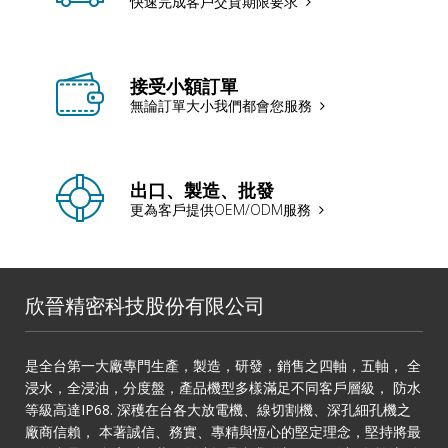
快速完成客戶交貨期限要求
接受小額訂單
無論訂單大小我們都會您服務
出口、製造、批發
更為客戶提供OEM/ODM服務
欣晉精密科技股份有限公司
是全台第一大廠專門生產，製造，研發，銷售之四軸，五軸， 全
浸水，全浸油，分度盤，產品機型多樣滿足不同客戶層級， 防水
等級高達IP68. 深穫在台各大放電機、線切割機、深孔細孔機之
廠商信賴， 本著誠信、務實、專精與恆心的堅定理念，堅持將最