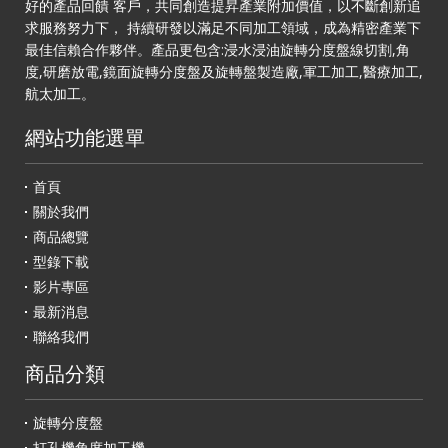
好的產品回饋 客戶，共同創造提昇產業附加價值，以不斷創新追
求服務努力下， 持續研發以滿足不同加工領域，成為精密產業下
最佳信賴合作夥伴。產品更包含:浸水浸油旋轉分度盤線切割,角
度,研磨放電,鏡面旋轉分度盤及旋轉盤製造廠,軍工加工,醫療加工,
航太加工。
網站功能選單
首頁
關於我們
商品總覽
型錄下載
影片專區
最新消息
聯絡我們
商品分類
旋轉分度盤
打孔機角度加工機