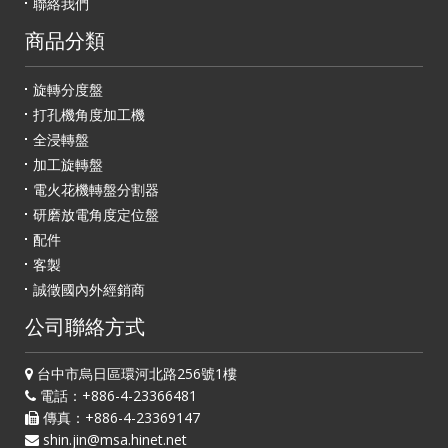
聯絡我們
商品分類
旋轉分度盤
打孔機角度加工機
全浸轉盤
加工旋轉盤
電火花機轉盤分割器
研磨放電角度定位盤
配件
客製
誠徵國內外經銷商
公司聯絡方式
台中市烏日區環河北路256號1樓
電話：+886-4-23366481
傳真：+886-4-23369147
shin.jin@msa.hinet.net