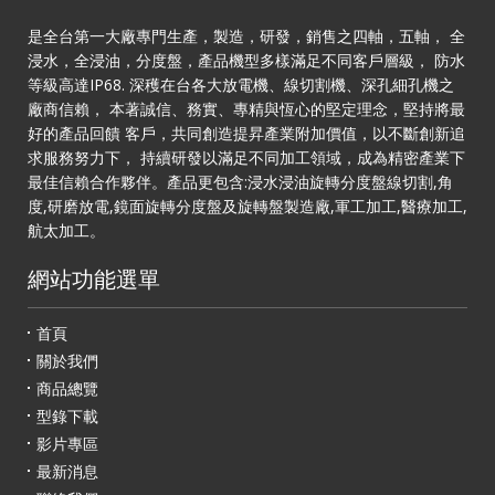
是全台第一大廠專門生產，製造，研發，銷售之四軸，五軸， 全
浸水，全浸油，分度盤，產品機型多樣滿足不同客戶層級， 防水
等級高達IP68. 深穫在台各大放電機、線切割機、深孔細孔機之
廠商信賴， 本著誠信、務實、專精與恆心的堅定理念，堅持將最
好的產品回饋 客戶，共同創造提昇產業附加價值，以不斷創新追
求服務努力下， 持續研發以滿足不同加工領域，成為精密產業下
最佳信賴合作夥伴。產品更包含:浸水浸油旋轉分度盤線切割,角
度,研磨放電,鏡面旋轉分度盤及旋轉盤製造廠,軍工加工,醫療加工,
航太加工。
網站功能選單
首頁
關於我們
商品總覽
型錄下載
影片專區
最新消息