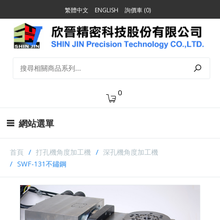
繁體中文
ENGLISH
詢價車 (0)
0
網站選單
首頁
打孔機角度加工機
深孔機角度加工機
SWF-131不鏽鋼