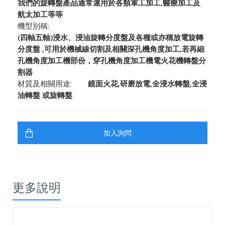
我們的旋轉盤產品通常運用於各類軍工加工,醫療加工及
航太加工等等
機型別稱:
(四軸五軸)浸水、浸油旋轉分度盤及各種或亦稱放電旋轉
分度盤 ,可用於機械線切割及相關深孔機角度加工,若再細
孔機角度加工機部份，穿孔機角度加工機電火花機轉盤分
割器
材質及相關用途:
鏡面火花,研磨放電,全浸水轉盤,全浸
油轉盤 或旋轉盤
更多說明