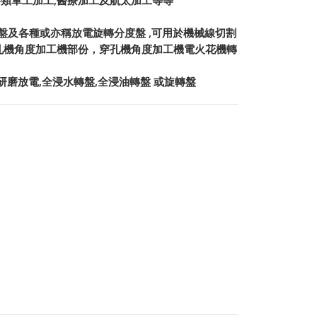
類軍工加工,醫療加工及航太加工等等
盤及各種或亦稱放電旋轉分度盤 ,可用於機械線切割
孔機角度加工機部份，穿孔機角度加工機電火花機轉
研磨放電,全浸水轉盤,全浸油轉盤 或旋轉盤