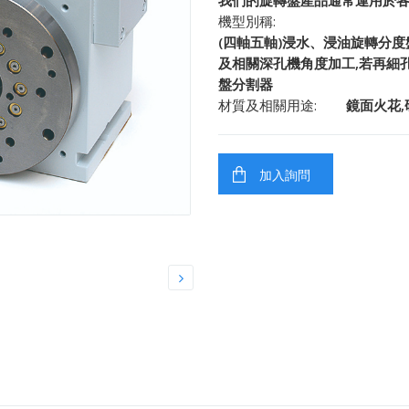
我們的旋轉盤產品通常運用於各
機型別稱:
(四軸五軸)浸水、浸油旋轉分度
及相關深孔機角度加工,若再細
盤分割器
材質及相關用途:
鏡面火花,