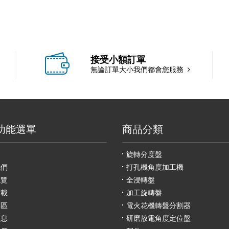
接受小額訂單
無論訂單大小我們都會您服務
功能選單
商品分類
旋轉分度盤
我們
打孔機角度加工機
總覽
全浸轉盤
下載
加工旋轉盤
專區
電火花機轉盤分割器
消息
研磨放電角度定位盤