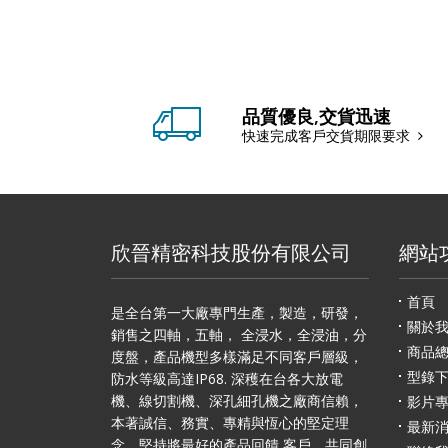
品質優良,交貨迅速
快速完成客戶交貨期限要求
欣晉精密科技股份有限公司
網站
首頁
是全台第一大廠專門生產，製造，研發，
關於
銷售之四軸，五軸， 全浸水，全浸油，分
商品
度盤，產品機型多樣滿足不同客戶層級，
型錄
防水等級高達IP68. 深穫在台各大放電
機、線切割機、深孔細孔機之廠商信賴，
影片
本著誠信、務實、專精與恆心的堅定理
最新
念，堅持將最好的產品回饋 客戶，共同創