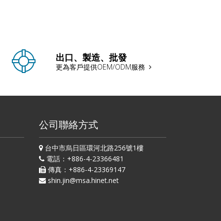
出口、製造、批發
更為客戶提供OEM/ODM服務
公司聯絡方式
台中市烏日區環河北路256號1樓
電話：+886-4-23366481
傳真：+886-4-23369147
shin.jin@msa.hinet.net