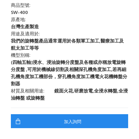
商品型號:
SW-400
原產地:
台灣生產製造
用途及適用於:
我們的旋轉盤產品通常運用於各類軍工加工,醫療加工及
航太加工等等
機型別稱:
(四軸五軸)浸水、浸油旋轉分度盤及各種或亦稱放電旋轉
分度盤 ,可用於機械線切割及相關深孔機角度加工,若再細
孔機角度加工機部份，穿孔機角度加工機電火花機轉盤分
割器
材質及相關用途:
鏡面火花,研磨放電,全浸水轉盤,全浸
油轉盤 或旋轉盤