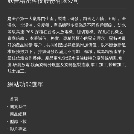
欣晉精密科技股份有限公司
是全台第一大廠專門生產，製造，研發，銷售之四軸，五軸， 全
浸水，全浸油，分度盤，產品機型多樣滿足不同客戶層級， 防水
等級高達IP68. 深穫在台各大放電機、線切割機、深孔細孔機之
廠商信賴， 本著誠信、務實、專精與恆心的堅定理念，堅持將最
好的產品回饋 客戶，共同創造提昇產業附加價值，以不斷創新追
求服務努力下， 持續研發以滿足不同加工領域，成為精密產業下
最佳信賴合作夥伴。產品更包含:浸水浸油旋轉分度盤線切割,角
度,研磨放電,鏡面旋轉分度盤及旋轉盤製造廠,軍工加工,醫療加工,
航太加工。
網站功能選單
首頁
關於我們
商品總覽
型錄下載
影片專區