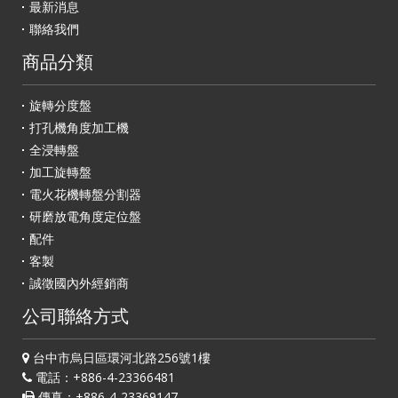
最新消息
聯絡我們
商品分類
旋轉分度盤
打孔機角度加工機
全浸轉盤
加工旋轉盤
電火花機轉盤分割器
研磨放電角度定位盤
配件
客製
誠徵國內外經銷商
公司聯絡方式
台中市烏日區環河北路256號1樓
電話：+886-4-23366481
傳真：+886-4-23369147