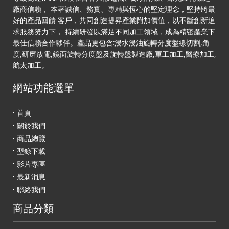
廠商信賴， 本著誠信、務實、專精與恆心的堅定理念，堅持將最
好的產品回饋 客戶，共同創造提昇產業附加價值，以不斷創新追
求服務努力下， 持續研發以滿足不同加工領域，成為精密產業下
最佳信賴合作夥伴。產品更包含:浸水浸油旋轉分度盤線切割,角
度,研磨放電,鏡面旋轉分度盤及旋轉盤製造廠,軍工加工,醫療加工,
航太加工。
網站功能選單
首頁
關於我們
商品總覽
型錄下載
影片專區
最新消息
聯絡我們
商品分類