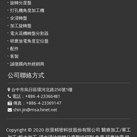
旋轉分度盤
打孔機角度加工機
全浸轉盤
加工旋轉盤
電火花機轉盤分割器
研磨放電角度定位盤
配件
客製
誠徵國內外經銷商
公司聯絡方式
台中市烏日區環河北路256號1樓
電話：+886-4-23366481
傳真：+886-4-23369147
shin.jin@msa.hinet.net
Copyright © 2020
欣晉精密科技股份有限公司
醫療加工/軍工