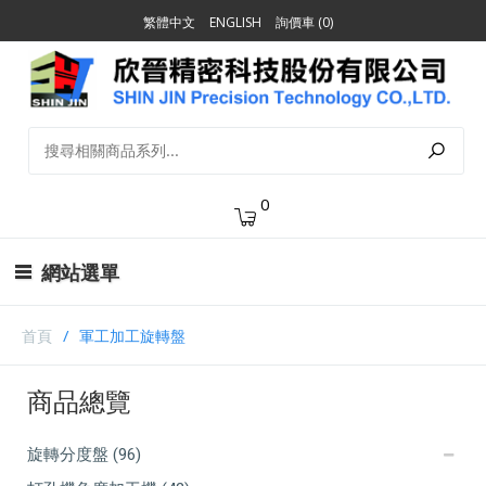
繁體中文
ENGLISH
詢價車 (0)
0
網站選單
首頁
軍工加工旋轉盤
商品總覽
旋轉分度盤 (96)