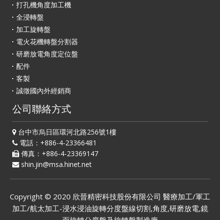
打孔機角度加工機
全浸轉盤
加工旋轉盤
電火花機轉盤分割器
研磨放電角度定位盤
配件
客製
誠徵國內外經銷商
公司聯絡方式
台中市烏日區環河北路256號1樓
電話：+886-4-23366481
傳真：+886-4-23369147
shin.jin@msa.hinet.net
Copyright © 2020
欣晉精密科技股份有限公司
醫療加工/軍工
加工/航太加工-浸水浸油旋轉分度盤線切割,角度,研磨放電,鏡