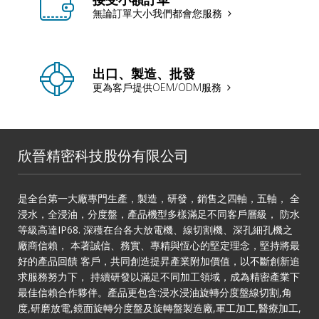
無論訂單大小我們都會您服務
出口、製造、批發
更為客戶提供OEM/ODM服務
欣晉精密科技股份有限公司
是全台第一大廠專門生產，製造，研發，銷售之四軸，五軸， 全
浸水，全浸油，分度盤，產品機型多樣滿足不同客戶層級， 防水
等級高達IP68. 深穫在台各大放電機、線切割機、深孔細孔機之
廠商信賴， 本著誠信、務實、專精與恆心的堅定理念，堅持將最
好的產品回饋 客戶，共同創造提昇產業附加價值，以不斷創新追
求服務努力下， 持續研發以滿足不同加工領域，成為精密產業下
最佳信賴合作夥伴。產品更包含:浸水浸油旋轉分度盤線切割,角
度,研磨放電,鏡面旋轉分度盤及旋轉盤製造廠,軍工加工,醫療加工,