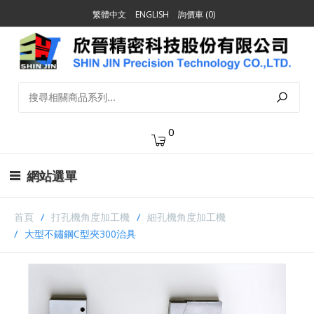
繁體中文
ENGLISH
詢價車 (0)
0
網站選單
首頁
打孔機角度加工機
細孔機角度加工機
大型不鏽鋼C型夾300治具